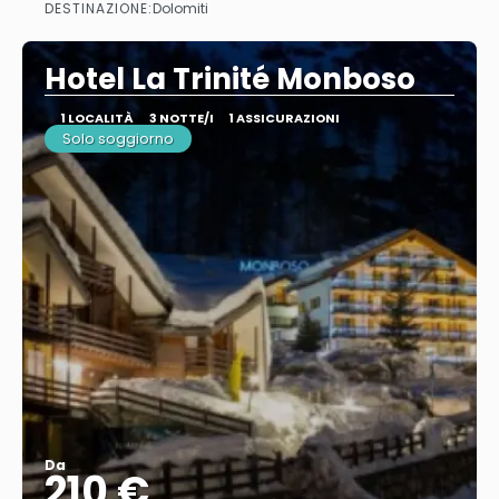
DESTINAZIONE:
Dolomiti
Vedere
Hotel La Trinité Monboso
1 LOCALITÀ
3 NOTTE/I
1 ASSICURAZIONI
Solo soggiorno
Da
210 €