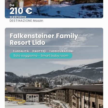
Da
210 €
a persona
DESTINAZIONE:
Mazzin
Vedere
Falkensteiner Family
Resort Lido
1 LOCALITÀ
3 NOTTE/I
1 ASSICURAZIONI
Solo soggiorno - Smart baby room