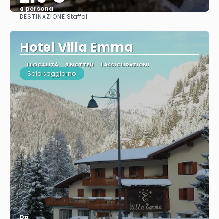
a persona
DESTINAZIONE:
Staffal
Vedere
Hotel Villa Emma
1 LOCALITÀ
3 NOTTE/I
1 ASSICURAZIONI
Solo soggiorno
Da