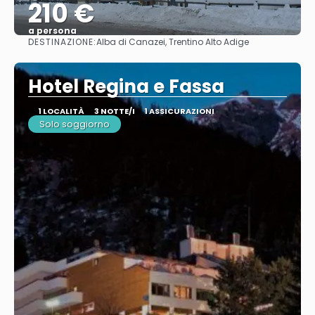
210 €
a persona
DESTINAZIONE:
Alba di Canazei, Trentino Alto Adige
Vedere
Hotel Regina e Fassa
1 LOCALITÀ
3 NOTTE/I
1 ASSICURAZIONI
Solo soggiorno