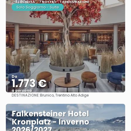
1 LOCALITÀ
7 NOTTE/I
1 ASSICURAZIONI
Solo Soggiorno - Suite
Da
1.773 €
a persona
DESTINAZIONE:
Brunico, Trentino Alto Adige
Vedere
Falkensteiner Hotel
Kronplatz - Inverno
2026/2027