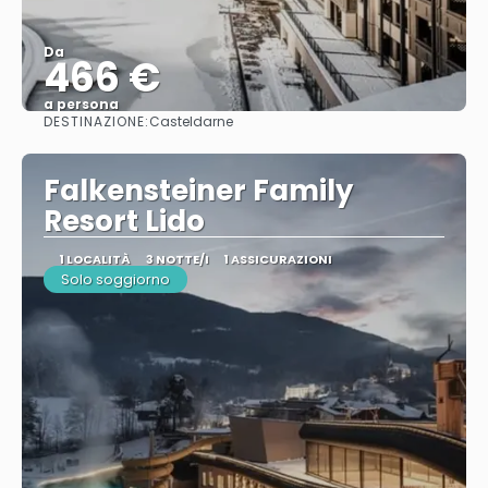
Da
466 €
a persona
DESTINAZIONE:
Casteldarne
Vedere
Falkensteiner Family
Resort Lido
1 LOCALITÀ
3 NOTTE/I
1 ASSICURAZIONI
Solo soggiorno