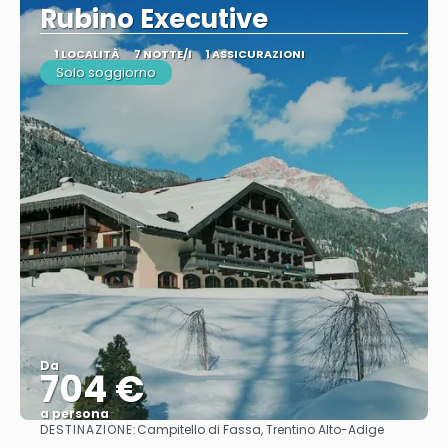
Rubino Executive
1 LOCALITÀ
7 NOTTE/I
1 ASSICURAZIONI
Solo soggiorno
Da
704 €
a persona
DESTINAZIONE:
Campitello di Fassa, Trentino Alto-Adige
Vedere