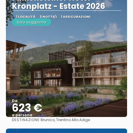
Kronplatz - Estate 2026
1 LOCALITÀ
3 NOTTE/I
1 ASSICURAZIONI
Solo soggiorno
Da
623 €
a persona
DESTINAZIONE:
Brunico, Trentino Alto Adige
Vedere