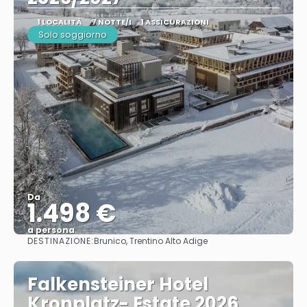
1 LOCALITÀ
7 NOTTE/I
1 ASSICURAZIONI
Solo soggiorno
Da
1.498 €
a persona
DESTINAZIONE:
Brunico, Trentino Alto Adige
Vedere
Falkensteiner Hotel
Kronplatz- Estate 2026