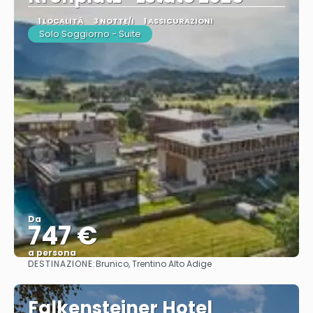
1 LOCALITÀ
3 NOTTE/I
1 ASSICURAZIONI
Solo Soggiorno - Suite
Da
747 €
a persona
DESTINAZIONE:
Brunico, Trentino Alto Adige
Vedere
Falkensteiner Hotel