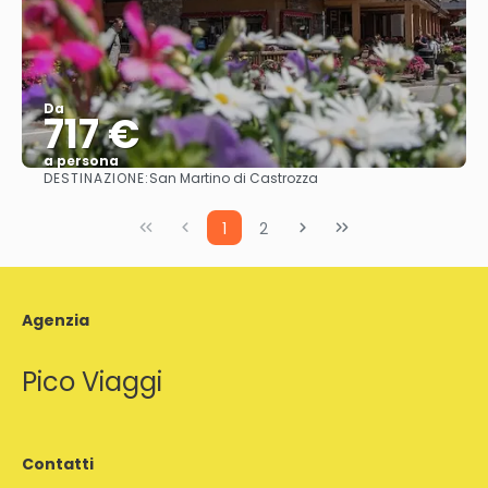
Da
717 €
a persona
DESTINAZIONE:
San Martino di Castrozza
Vedere
1
2
Agenzia
Pico Viaggi
Contatti