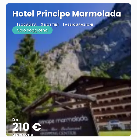
Hotel Principe Marmolada
1 LOCALITÀ
3 NOTTE/I
1 ASSICURAZIONI
Solo soggiorno
Da
210 €
a persona