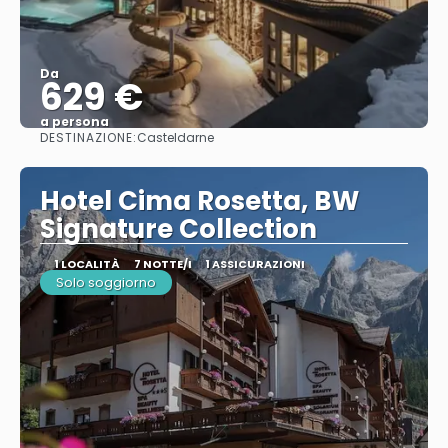
Da
629 €
a persona
DESTINAZIONE:
Casteldarne
Vedere
Hotel Cima Rosetta, BW
Signature Collection
1 LOCALITÀ
7 NOTTE/I
1 ASSICURAZIONI
Solo soggiorno