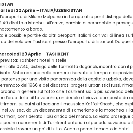
KISTAN
martedì 22 Aprile – ITALIA/UZBEKISTAN
all’aeroporto di Milano Malpensa in tempo utile per il disbrigo del
19:40 diretto a Istanbul. All’arrivo, cambio di aeromobile e prosegui
rnottamento a bordo.
ta è possibile partire da altri aeroporti italiani con voli di linea Tur
rco del volo per Tashkent presso l’aeroporto di Istanbul. Da quel
mercoledì 23 Aprile – TASHKENT
prevista: Tashkent hotel 4 stelle
ent alle 07:40, disbrigo delle formalità doganali, incontro con il
ivato. Sistemazione nelle camere riservate e tempo a disposizione
e partenza per una visita panoramica della capitale uzbeka, dov
erremoto del 1966 e dei disastrosi progetti urbanistici russi, rim
cordano in genere sul fatto che Tashkent sia la più sovietica delle
me l’area della città vecchia, un dedalo di viuzze composto da
st-Imam, su cui si affacciano il mausoleo Kaffal-Shashi, che ospi
 nel XVI sec. da un discendente di Tamerlano e la moschea Tilla
 Osman, considerato il più antico del mondo. La visita prosegu
ei pochi monumenti di Tashkent anteriori al periodo sovietico e 
ossibile trovare un po’ di tutto. Cena e pernottamento in hotel