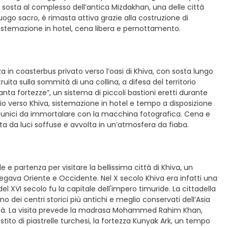
a sosta al complesso dell’antica Mizdakhan, una delle città
ogo sacro, è rimasta attiva grazie alla costruzione di
sistemazione in hotel, cena libera e pernottamento.
a in coasterbus privato verso l’oasi di Khiva, con sosta lungo
ruita sulla sommità di una collina, a difesa del territorio
uanta fortezze”, un sistema di piccoli bastioni eretti durante
io verso Khiva, sistemazione in hotel e tempo a disposizione
corci unici da immortalare con la macchina fotografica. Cena e
ta da luci soffuse e avvolta in un’atmosfera da fiaba.
e e partenza per visitare la bellissima città di Khiva, un
llegava Oriente e Occidente. Nel X secolo Khiva era infatti una
 del XVI secolo fu la capitale dell'impero timuride. La cittadella
 dei centri storici più antichi e meglio conservati dell’Asia
anità. La visita prevede la madrasa Mohammed Rahim Khan,
estito di piastrelle turchesi, la fortezza Kunyak Ark, un tempo