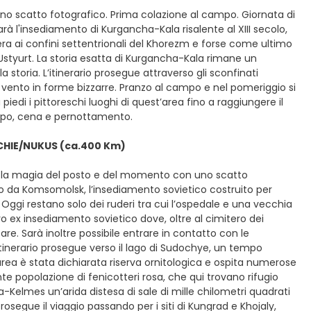
uno scatto fotografico. Prima colazione al campo. Giornata di
à l'insediamento di Kurgancha-Kala risalente al XIII secolo,
ra ai confini settentrionali del Khorezm e forse come ultimo
Ustyurt. La storia esatta di Kurgancha-Kala rimane un
storia. L’itinerario prosegue attraverso gli sconfinati
 vento in forme bizzarre. Pranzo al campo e nel pomeriggio si
di i pittoreschi luoghi di quest’area fino a raggiungere il
campo, cena e pernottamento.
CHIE/NUKUS (ca.400 Km)
ire la magia del posto e del momento con uno scatto
o da Komsomolsk, l’insediamento sovietico costruito per
a. Oggi restano solo dei ruderi tra cui l’ospedale e una vecchia
ro ex insediamento sovietico dove, oltre al cimitero dei
re. Sarà inoltre possibile entrare in contatto con le
itinerario prosegue verso il lago di Sudochye, un tempo
L’area è stata dichiarata riserva ornitologica e ospita numerose
tante popolazione di fenicotteri rosa, che qui trovano rifugio
-Kelmes un’arida distesa di sale di mille chilometri quadrati
rosegue il viaggio passando per i siti di Kungrad e Khojaly,