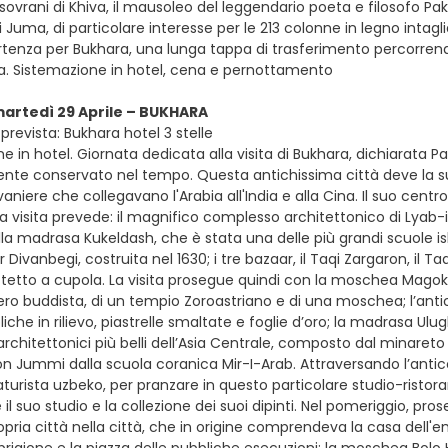
 sovrani di Khiva, il mausoleo del leggendario poeta e filosofo P
Juma, di particolare interesse per le 213 colonne in legno intaglia
rtenza per Bukhara, una lunga tappa di trasferimento percorrendo
ta. Sistemazione in hotel, cena e pernottamento
martedì 29 Aprile – BUKHARA
revista: Bukhara hotel 3 stelle
e in hotel. Giornata dedicata alla visita di Bukhara, dichiarata
te conservato nel tempo. Questa antichissima città deve la sua
vaniere che collegavano l'Arabia all'India e alla Cina. Il suo cent
La visita prevede: il magnifico complesso architettonico di Lyab-
 madrasa Kukeldash, che è stata una delle più grandi scuole islam
Divanbegi, costruita nel 1630; i tre bazaar, il Taqi Zargaron, il Ta
 tetto a cupola. La visita prosegue quindi con la moschea Magok-I
ro buddista, di un tempio Zoroastriano e di una moschea; l’an
iche in rilievo, piastrelle smaltate e foglie d’oro; la madrasa Ulu
architettonici più belli dell’Asia Centrale, composto dal minaret
 Jummi dalla scuola coranica Mir-I-Arab. Attraversando l’antico
aturista uzbeko, per pranzare in questo particolare studio-ristor
 il suo studio e la collezione dei suoi dipinti. Nel pomeriggio, pro
pria città nella città, che in origine comprendeva la casa dell'em