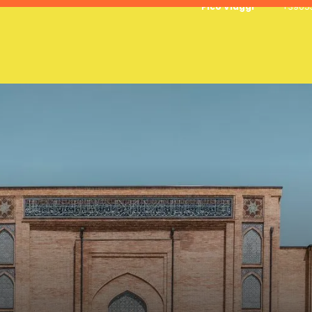
Pico Viaggi
+39053