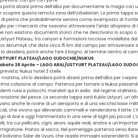
 prevista: campo con yurte
ra potrà alzarsi prima dell’alba per documentarne la magia con 
r scoprire questa remota zona dell’Uzbekistan. La prima tappa sar
a di pietra che probabilmente serviva come avamposto di frontie
lio per i mercanti che osavano attraversare l'arido altopiano di 
é non esistono documenti storici che ne descrivano lo scopo o la 
’Ustyurt Plateau, tra canyon e formazioni rocciose modellate dal
o Aktumsyk che dista circa 15 km dal campo per attraversare a pie
i lo desidera, potrà anche fare il bagno. Al termine rientro al 
USTYURT PLATEAU/LAGO SUDOCHIE/NUKUS
 sabato 26 Aprile – LAGO ARAL/USTYURT PLATEAU/LAGO SUDO
revista: Nukus hotel 3 stelle
mattina, chi lo desidera potrà alzarsi prima dell’alba per carp
Prima colazione al campo. Partenza per tornare a Nukus passand
sidenti russi e polacchi, mandati qui in esilio dal regime stalinist
vorazione del pesce. La seconda tappa sarà Kubla Ustyurt, un alt
vano anche le rovine di un aeroporto e di una vecchia base milita
cali, che vivono qui allevando cammelli e vendendone il latte. L’
ago di Aral e oggi frammentato in una serie di laghi più piccoli. 
lli, tra cui pellicani, cigni, aironi, aquile reali, anatre e un’impor
 migratorie. Pranzo al sacco. Nel pomeriggio partenza verso Barsa
l boliviano Salar de Uyuni, che regala immagini sorprendenti. Si p