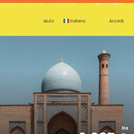
524463/ PER EMERGENZE: +390239864425
info@picoviaggi.it
Aiuto
Italiano
Accedi
Da