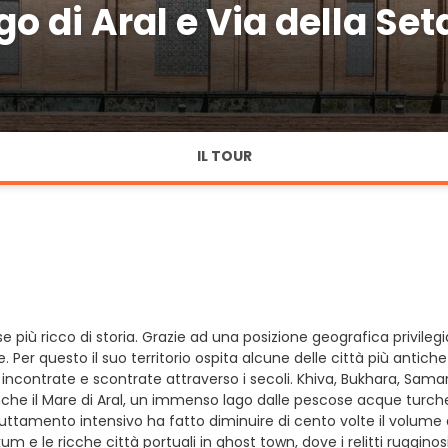
o di Aral e Via della Set
IL TOUR
e più ricco di storia. Grazie ad una posizione geografica privilegiat
Per questo il suo territorio ospita alcune delle città più antich
no incontrate e scontrate attraverso i secoli. Khiva, Bukhara, S
nche il Mare di Aral, un immenso lago dalle pescose acque turche
uttamento intensivo ha fatto diminuire di cento volte il volume 
um e le ricche città portuali in ghost town, dove i relitti ruggin