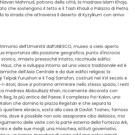
akhlavan Mahmud, patrono della città, la madrasa Islam Khoja,
to che sostengono il tetto e il Tash Khauli o Palazzo di Pietra.
 la strada che attraversa il deserto di Kyzylkum con arrivo
 Patrimonio dell’Umanità dall’UNESCO, museo a cielo aperto
 importanza alla posizione geografica, punto d'incrocio
ro storico, rimasto pressoché intatto, racchiude edifici
i Hauz, che si sviluppa intorno ad una vasca tradizionale ed è
iche dell’Asia Centrale e da due edifici religiosi; la
qi Telpak Furushon e il Taqi Sarrafon, costruiti nel XVI secolo e
-Atori, dove si potranno ammirare nello stesso spazio, i resti
tica madrasa Abdoullaziz Khan, riccamente decorata con
gh Beg, la più antica del Paese; il complesso Poi-Kalon, uno
o Kalon che domina la piazza Registan e che separa la
 quartiere ebraico, sosta alla casa di Davlat Toshev, famoso
ante, dove è possibile non solo assaporare cibo delizioso, ma
seguimento delle visite con la parte esterna della Fortezza Ark,
iro e delle sue mogli, una moschea, istituti governativi,