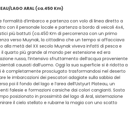
TEAU/LAGO ARAL (ca.450 Km)
le formalità d’imbarco e partenza con volo di linea diretto a
ro con il personale locale e partenza a bordo di veicoli 4x4,
uristici più battuti (ca.450 Km di percorrenza con un primo
rtenza verso Muynak, la cittadina che un tempo si affacciava
no alla metà del XX secolo Muynak viveva infatti di pesca e
ra il quarto più grande al mondo per estensione ed era
zione russa, l’intensivo sfruttamento dell’acqua proveniente
bientali causati dall’uomo. Oggi la sua superficie si è ridotta a
o si è completamente prosciugato trasformandosi nel deserto
fare le imbarcazioni dei pescatori adagiate sulla sabbia del
sa poi il fondo del lago e l’area dell’Ustyurt Plateau, un
ti falesie e formazioni carsiche dai colori cangianti. Sosta
po posizionato in prossimità del lago di Aral, sistemazione
rare il cielo stellato e rubarne la magia con uno scatto