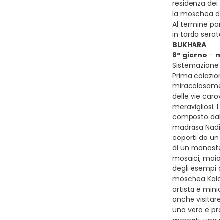
residenza dei
la moschea di 
Al termine pa
in tarda sera
BUKHARA
8° giorno – 
Sistemazione p
Prima colazion
miracolosamen
delle vie caro
meravigliosi. 
composto dalla
madrasa Nadir 
coperti da un
di un monaste
mosaici, maiol
degli esempi 
moschea Kalon
artista e mini
anche visitare
una vera e pro