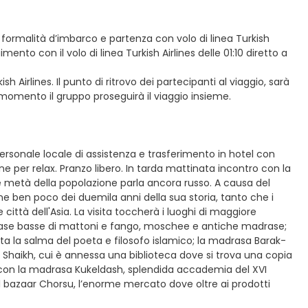
le formalità d’imbarco e partenza con volo di linea Turkish
mento con il volo di linea Turkish Airlines delle 01:10 diretto a
kish Airlines. Il punto di ritrovo dei partecipanti al viaggio, sarà
 momento il gruppo proseguirà il viaggio insieme.
 personale locale di assistenza e trasferimento in hotel con
 per relax. Pranzo libero. In tarda mattinata incontro con la
e metà della popolazione parla ancora russo. A causa del
ane ben poco dei duemila anni della sua storia, tanto che i
 città dell'Asia. La visita toccherà i luoghi di maggiore
 case basse di mattoni e fango, moschee e antiche madrase;
ta la salma del poeta e filosofo islamico; la madrasa Barak-
 Shaikh, cui è annessa una biblioteca dove si trova una copia
e con la madrasa Kukeldash, splendida accademia del XVI
il bazaar Chorsu, l’enorme mercato dove oltre ai prodotti