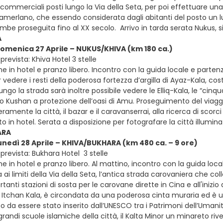
 commerciali posti lungo la Via della Seta, per poi effettuare un
Tamerlano, che essendo considerata dagli abitanti del posto un lu
mbe proseguita fino al XX secolo. Arrivo in tarda serata Nukus, 
A
domenica 27 Aprile – NUKUS/KHIVA (km 180 ca.)
revista: Khiva Hotel 3 stelle
e in hotel e pranzo libero. Incontro con la guida locale e partenz
r vedere i resti della poderosa fortezza d’argilla di Ayaz-Kala, cost
ungo la strada sarà inoltre possibile vedere le Elliq-Kala, le “cinq
ro Kushan a protezione dell’oasi di Amu. Proseguimento del viagg
beramente la città, il bazar e il caravanserrai, alla ricerca di s
in hotel. Serata a disposizione per fotografare la città illumina
ARA
lunedì 28 Aprile – KHIVA/BUKHARA (km 480 ca. – 9 ore)
prevista: Bukhara Hotel 3 stelle
e in hotel e pranzo libero. Al mattino, incontro con la guida local
ai limiti della Via della Seta, l’antica strada carovaniera che co
rtanti stazioni di sosta per le carovane dirette in Cina e all'inizio
 Itchan Kala, è circondata da una poderosa cinta muraria ed è uno
to da essere stato inserito dall’UNESCO tra i Patrimoni dell’Um
grandi scuole islamiche della città, il Kalta Minor un minareto riv