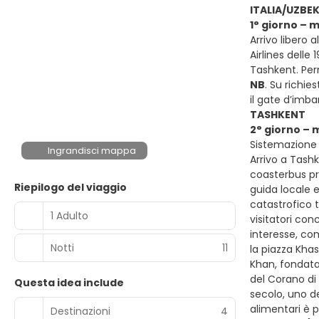
ITALIA/UZBE
1° giorno – 
Arrivo libero 
Airlines delle 
Tashkent. Pe
NB
. Su richies
il gate d’imba
TASHKENT
2° giorno – 
Sistemazione 
Ingrandisci mappa
Arrivo a Tashk
coasterbus pr
Riepilogo del viaggio
guida locale 
catastrofico t
1 Adulto
visitatori con
interesse, co
Notti
11
la piazza Kha
Khan, fondata
del Corano di
Questa idea include
secolo, uno d
alimentari è p
Destinazioni
4