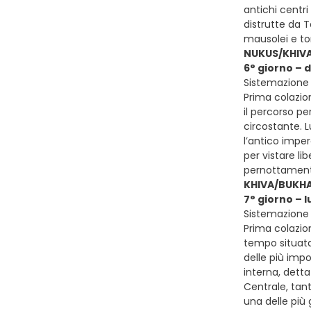
antichi centri
distrutte da 
mausolei e to
NUKUS/KHIV
6° giorno – 
Sistemazione p
Prima colazion
il percorso pe
circostante. L
l’antico impe
per vistare li
pernottamento 
KHIVA/BUKH
7° giorno – 
Sistemazione 
Prima colazion
tempo situata 
delle più impo
interna, detta
Centrale, tan
una delle più 