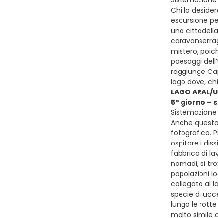
Sistemazione
Chi lo deside
escursione pe
una cittadell
caravanserrag
mistero, poich
paesaggi dell
raggiunge Cap
lago dove, ch
LAGO ARAL/
5° giorno –
Sistemazione p
Anche questa 
fotografico. 
ospitare i dis
fabbrica di la
nomadi, si tro
popolazioni lo
collegato al l
specie di ucce
lungo le rotte
molto simile a