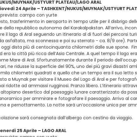
UKUS/MUYNAK/USTYURT PLATEAU/LAGO ARAL
 giovedì 24 Aprile – TASHKENT/NUKUS/MUYNAK/USTYURT PLA
 prevista: campo con yurte
sto, trasferimento in aeroporto in tempo utile per il disbrigo del
e della repubblica autonoma del Karakalpakstan. All’arrivo, incont
e il lago di Aral seguendo un itinerario al di fuori dei percorsi t
ada asfaltata, ma sconnessa e poi su sterrato - ca. 8/9 ore). Pa
e oggi dista più di centocinquanta chilometri dalle sue spone. Fi
ra la città più ricca dell’Asia Centrale. A quel tempo il lago e
me Mare di Aral. Sfortunatamente durante il periodo dell’occupa
ari, ne ridusse la superficie del 90%, uno dei più gravi disastri am
mila chilometri quadrati e quello che un tempo era il suo lett
sta a Muynak per visitare il Museo del Lago di Aral e per fotogra
i ridotte ad ammassi rugginosi. Pranzo libero. L’itinerario attraver
altopiano desertico dal paesaggio lunare caratterizzato da possen
anoramico per ammirare e fotografare il paesaggio. Arrivo al cam
cena e pernottamento. La notte sarà un’occasione unica per ammi
 colazione sarà consegnata dall’albergo con cestino da viaggio.
venerdì 25 Aprile – LAGO ARAL