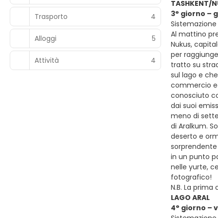
TASHKENT/N
3° giorno –
Trasporto
4
Sistemazione
Al mattino pre
Alloggi
5
Nukus, capital
per raggiunger
Attività
4
tratto su str
sul lago e ch
commercio ed e
conosciuto co
dai suoi emiss
meno di sette
di Aralkum. So
deserto e orma
sorprendente 
in un punto p
nelle yurte, 
fotografico!
N.B. La prima
LAGO ARAL
4° giorno – 